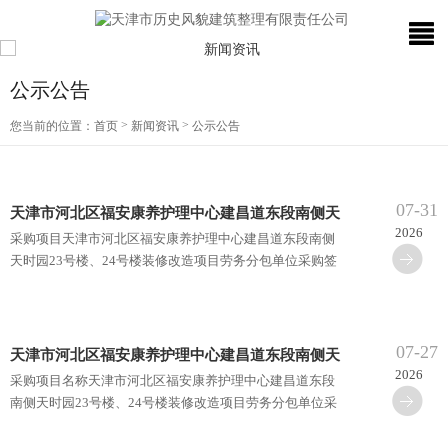
公示公告
>
>
您当前的位置：
首页
新闻资讯
公示公告
07-31
天津市河北区福安康养护理中心建昌道东段南侧天
2026
采购项目天津市河北区福安康养护理中心建昌道东段南侧
时园23号楼、24号楼装修改造项目劳务分包单位采
天时园23号楼、24号楼装修改造项目劳务分包单位采购签
购公告
约单位天津市自然顺装饰工程有限公司发布日期2026年7
月31日
07-27
天津市河北区福安康养护理中心建昌道东段南侧天
2026
采购项目名称天津市河北区福安康养护理中心建昌道东段
时园23号楼、24号楼装修改造项目劳务分包单位采
南侧天时园23号楼、24号楼装修改造项目劳务分包单位采
购公告
购服务期间（供货时间）2026年7月 — 2026年9月具体需
求内容供应···