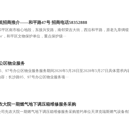
招商推介——和平路47号 招商电话58352888
和平区南市核心地段，东接兴安路，南邻荣吉大街，西沿和平路，原老九章绸缎庄
65㎡，和平区文物保护单位，重点保护级···
办公区物业服务
、97号办公区物业服务服务期间2026年5月28日至2028年5月27日具体需
内容：长沙路95、97号办公区物业服务项···
农大院一期燃气地下调压箱维修服务采购
司先农大院一期燃气地下调压箱维修服务采购签约单位天津克瑞斯燃气设备有限