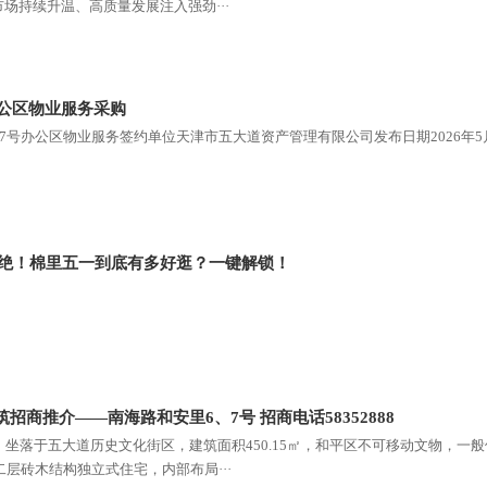
场持续升温、高质量发展注入强劲···
办公区物业服务采购
97号办公区物业服务签约单位天津市五大道资产管理有限公司发布日期2026年5
拒绝！棉里五一到底有多好逛？一键解锁！
招商推介——南海路和安里6、7号 招商电话58352888
，坐落于五大道历史文化街区，建筑面积450.15㎡，和平区不可移动文物，一
二层砖木结构独立式住宅，内部布局···