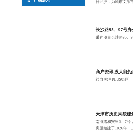
产品展示
日经济，为城市文旅市
长沙路95、97号
采购项目长沙路95、
商户资讯|没人能
转自 棉里PLUS街区
天津市历史风貌建筑
南海路和安里6、7号
房屋始建于1926年，