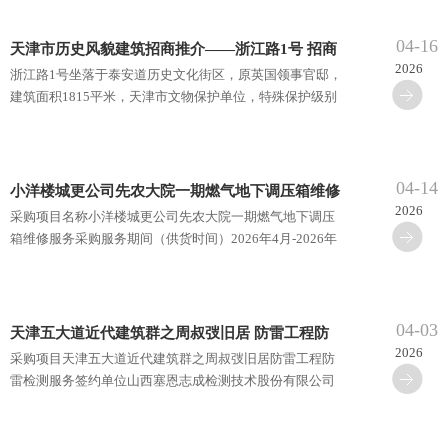
04-16
天津市历史风貌建筑招商推介——浙江路1号 招商
2026
浙江路1号坐落于泰安道历史文化街区，原英国领事官邸，
电话58352888
建筑面积1815平米，天津市文物保护单位，特殊保护级别
历史风貌建筑。房屋建筑内部装饰精致考究，完整保留历
史风貌建筑···
04-14
小洋楼城更公司先农大院一期燃气地下调压箱维修
2026
采购项目名称小洋楼城更公司先农大院一期燃气地下调压
服务采购
箱维修服务采购服务期间（供货时间）2026年4月-2026年
5月具体需求内容服务商需对先农大院一期一台燃气地下调
压箱各部位···
04-03
天津五大道近代建筑群之周叔弢旧居 防雷工程防
2026
采购项目天津五大道近代建筑群之周叔弢旧居防雷工程防
雷检测服务
雷检测服务签约单位山西塞恩志成检测技术股份有限公司
天津分公司发布日期2026年4月3日