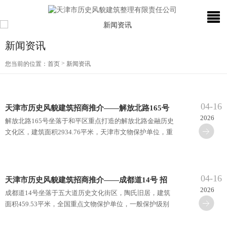
新闻资讯
>
您当前的位置：
首页
新闻资讯
04-16
天津市历史风貌建筑招商推介——解放北路165号
2026
解放北路165号坐落于和平区重点打造的解放北路金融历史
招商电话58352888
文化区，建筑面积2934.76平米，天津市文物保护单位，重
点保护级别历史风貌建筑。房屋始建于1895年，原为天津
四大洋行···
04-16
天津市历史风貌建筑招商推介——成都道14号 招
2026
成都道14号坐落于五大道历史文化街区，陶氏旧居，建筑
商电话58352888
面积459.53平米，全国重点文物保护单位，一般保护级别
历史风貌建筑。房屋始建于1933年，为荷兰建筑师乐伦森
设计，是少···