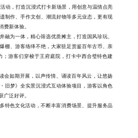
主题活动，打造沉浸式打卡新场景，用创意与温情点亮
非遗制作、手作文创、潮流好物等多元业态，更有现
消费新体验。
井融为一体，精心筛选优质摊主，打造国风珍玩、
爆棚、游客络绎不绝，大家驻足赏鉴百年古币、亲
力；游客们穿梭于王府庭院，打卡中西合璧特色建
朗读会如期开展，以声传情、诵读百年风云，让悠扬
・旧梦》全实景沉浸式互动体验项目，游客以角色
获广泛好评。
多特色文化活动，不断丰富消费场景、提升服务品