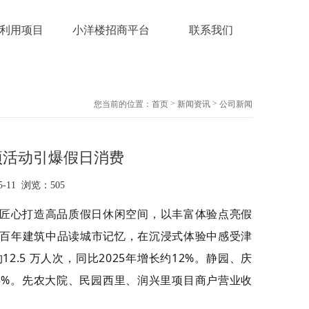
利用项目
小洋楼招商平台
联系我们
>
>
您当前的位置：
首页
新闻资讯
公司新闻
项活动引爆假日消费
11 浏览：505
匠心打造高品质假日休闲空间，以丰富体验点亮假
百年建筑中品读城市记忆，在沉浸式体验中感受津
5 万人次，同比2025年增长约12%。静园、庆
约5%。先农大院、民园西里、润兴里项目商户营业收