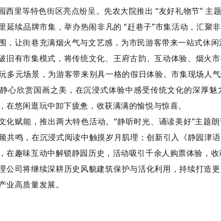
园西里等特色街区亮点纷呈。先农大院推出 “友好礼物节” 
里延续品牌市集，举办热闹非凡的 “赶巷子”市集活动，汇聚
围，让街巷充满烟火气与文艺感，为市民游客带来一站式休闲
破旧有市集模式，将传统文化、王府古韵、互动体验、烟火市
玩多元场景，为游客带来别具一格的假日体验。市集现场人气
静心欣赏国画之美，在沉浸式体验中感受传统文化的深厚魅
，在悠闲逛玩中卸下疲惫，收获满满的愉悦与惊喜。
文化赋能，推出两大特色活动。“静听时光、诵读美好”主题
频共鸣，在沉浸式阅读中触摸岁月肌理；创新引入《静园津语
，在趣味互动中解锁静园历史，活动吸引千余人购票体验，收
理公司将继续深耕历史风貌建筑保护与活化利用，持续打造更
产业高质量发展。